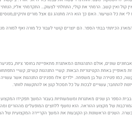
ן קול ואין קשב. הרמתי את קולי, התחלתי לצעוק… התקדמתי אליו, הנחתי את
ו לי את כל השיעור. האם כך הוא היה מתנהג גם אצל מורים ותיקים,מנוסים?
ארג הכיתתי בבתי הספר. הם יוצרים קושי לעבור כל מורה ואף למורה מנו
בחונים שונים, אולם התנהגותם המאתגרת מתאפיינת בחוסר ציות, בפגיעה 
נברטל, 2014) הוא עשוי להיות מאופיין באחת הקטיגוריות הבאות: קשיי התנהגות קשים; קשיי 
קשה, כמו פטירה של בן משפחה. ילדים אלו מפגינים התנהגות אשר עשויה 
נות להתחבר; עשויים לבכות על כל תסכול קטן או להתקשות לוותר.
בית הספר הן שנים מאתגרות ומשמעותיות בעבור המשך תפקידו המקצועי
מורכבות של מקצוע ההוראה. הוא נחשף ללחצים המופעלים מההורים ומהתל
רה. השנים הראשונות הן הקובעות את המשך הקריירה המקצועית של המור