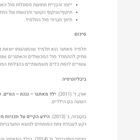
ייצור והבניית תחושת מסוגלות מול ה
תיקוף/שיקוף הקושי והרגשות של התל
תיווך חברתי מול התלמיד.
סיכום
תלמיד מאתגר הוא תלמיד שהתנהגותו יוצאת ד
וותיק להתמודד מול המכשולים והאתגרים שנוצ
עשויים להוות כלים משמעותיים בהצלחת המור
ביבליוגרפיה
אורן, ד' (2011).
ילד מאתגר – גננת – הורים. 
השעה בגן הילדים.
בוקובזה, ג' (2013).
הידע הקיים על תכניות מנ
רקע לעבודת צוות המומחים לנושא התערבויות ט
עציוני-הופנברטל, מ' (2014). הילד המאתגר והשתלבותו בגן הילדים.