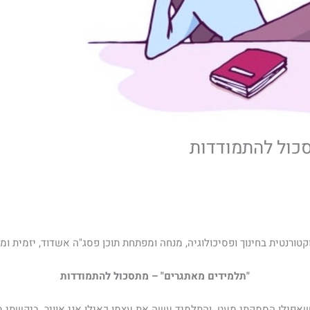
כול להתמודדות
ורנטית בחינוך ופסיכולוגיה, מנחה ומפתחת תוכן פסג"ה אשדוד, יזמית ומיסדת iend
"תלמידים מאתגרים" – מתסכול להתמודדות
שאפילו הסמקתי מעט. והתלמיד עשה את עצמו כאילו אני אוויר. ביקשתי 