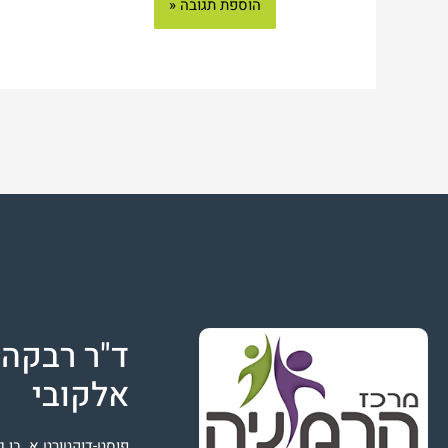
ד"ר רבקה
אלקובי
פוסט-דוקטורט א. בן גו