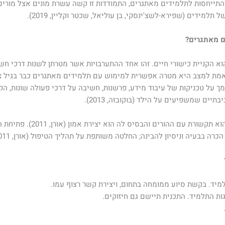
תייחסות לתלמידים מאתגרים, התמודדות זו קשה עשרת מונים אצל מורים 
מידים (שפירא-לשצ'ינסקי, בן עוליאל, שכטר וקליין, 2019).
ם מאתגרים?
הקניית כישורי חיים. זהו אחד ההתערבויות אשר מטרתן לשנות דרכי חשיבה
תאמת למצב היא מטרה אפשרית למימוש עם תלמידים מאתגרים כבר בגיל צע
ל טכניקות של עיבוד מידע, פרשנות, חשיבה על דרכי פעולה שונות, הקני
ים שמשפיעים על הילד (בוקובזה, 2013).
כלי נוסף להתמודדות עם תלמידים
ה בבעיה וניסיון להבינה; החלטה משותפת על תהליך הטיפול (אורן, 2011).
מיד. בקשת סיוע ממומחה בתחום, ויצירת קשר רצוף עמו.
ת התלמיד. התכנית תיישם גם חיזוקים.