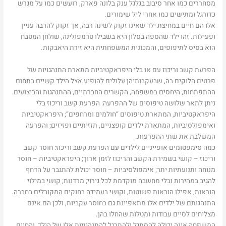
מסחררים כמו אחר סיבוב בגלגל ענק בלונה פארק, רועשים כמו על מגרש
כדורגל ומתישים כמו אחרי ליל שימורים.
אלו הם חיים במחיצת ילד שאינו זקוק לשינה רבה, אך זקוק להרבה עניין
ופעילות. זהו ילד שהספה בסלון היא בשבילו טרמפולינה, שולחן המטבח
הוא בסיס לתיפופים, והמכונית המשפחתית היא זירת היאבקות.
הפרעת קשב וריכוז עם או בלי היפראקטיביות מתארת התנהגויות של
פרטים הלוקים בה, שבעקבותיהן עלולים להופיע אצל הילד קשיים בתחום
ההתפתחות, היחסים במשפחה, הקשרים החברתיים, ההתנהגות והביצועים.
ניתן לתאר שלושה טיפוסים של ההפרעה: הפרעת קשב וריכוז בלי
היפראקטיביות, המתארת טיפוסים “חולמים ומרחפים”; היפראקטיביות
ואימפולסיביות, המתארת ילדים קופצניים, תזזיתיים ופזיזים; והפרעה
המשלבת את שתי ההפרעות.
כמה סימפטומים אופייניים לילדים עם הפרעת קשב וריכוז: חוסר קשב
וריכוז – קושי בשמירת הקשב והריכוז לזמן ארוך; היפראקטיביות – חוסר
מנוחה ותנועתיות יתר; אימפולסיביות – חוסר יכולת להתגבר על הדחף
להגיב במהירות ובלי מחשבה מוקדמת לכל גירוי; מרדנות; קושי במילוי
הוראות, אפילו הוראות פשוטות, וקושי בעמידה בחוקים המקובלים בחברה.
התנהגותם של ילדים אלו מתאפיינת גם בחוסר עקביות, ולכן הם אינם
מצליחים לסיים עבודות ומטלות שהחלו בהן.
המשפחה אינה יכולה להסתגל ולהתרגל להתנהגויות אלו של הילד, והחיים