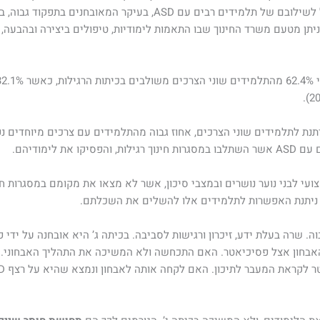
השירותים החיוניים להצלחתם. שינוי זה הוביל לשילובם של תלמידים רבי
ן מטעם משרד החינוך שבו התאמות לימודיות, טיפולים ביצירה ובהבעה, ט
ועי לבני נוער נושרים ובמצבי סיכון, אשר לא מצאו את מקומם במסגרות ח
 שאובחנה עם ASD בתפקוד גבוה. שרה בעלת ידע, זיכרון ורגישות לסביבה. בכיתה ג’ היא אוב
אבחון אצל פסיכיאטר. האם התכחשה ולא המשיכה את התהליך האבחוני. 