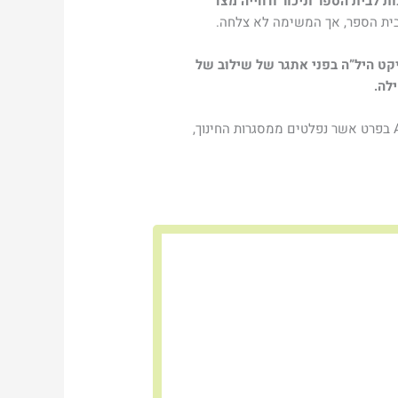
 לבית הספר וניכור ודחייה מצד
בית הספר, אך המשימה לא צלחה.
הוא מעמיד את פרויקט היל”ה בפני אתגר של שילוב של
לה.
לאור זאת, חשוב שהצוותים של פרויקט היל”ה יהיו מסוגלים לתת מענה לתלמידים שוני צרכים בכלל, ולתלמידים עם ASD בפרט אשר נפלטים ממסגרות החינוך,