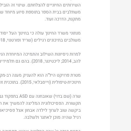
משתלבים בבית הספר בתוספת סיוע מיוחד שנית
מתקנת, הדרכה ועוד.
משולבים בתיכונים רגילים (שריד ופורטנוי, 2018).
להב, 2014; ליכטינגר, 2018). בהם גם תלמידים עם ASD אשר השתלבו במסגרות חינוך רגילות, והפסיקו את לימודיהם.
מטרת פרויקט היל”ה הוא להעניק מענה רב-מקצ
חינוכית-טיפולית (וייסבלאי, 2015). בתוכנית זו ניתנת האפשרות לתלמידים אלו להשלים את השכלתם.
שרה (שם בדוי)
תקשורת. הפסיכולוגית המליצה להמשיך את ה
רגיל שהיה מוכן לאתגר ולשלבה.