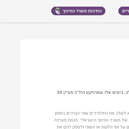
יים
הזדהות משרד החינוך
שנשרו ממערכת החינוך הרגילה בפרויקט היל”ה, במטרה שיחושו חלק ושייכות בקהילה, בימים אלו שפרויקט היל”ה מציין 50
א לשלב את התלמידים שוני הצרכים באופן
הגישה הפרו-שילובית של משרד החינוך הישראלי. מגמת מערכת
ם על אף הלקות או השוני ולספק להם את