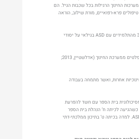
ם עם ASD, בעיקר המאובחנים בתפקוד גבוה, במערכות החינוך הרגילות בכל שכבות הגיל. הם
יפולים פרא-רפואיים, מורת שילוב, הוראה
מנתוני משרד החינוך עולה כי בחינוך העל יסודי 62.4% מהתלמידים שוני הצרכים משולבים בכיתות הרגילות, כאשר 32.1% מהתלמידים עם ASD בגילאי על יסודי
למרות ניסיונות השילוב והתמיכה המיוחדת הניתנת לתלמידים שוני הצרכים, אחוז גבוה מהתלמידים עם צרכים מיוחדים נפלטים ממערכת החינוך (אדלשטיין, 2013;
ינוכיות אחרות, ואשר מתמחה בעבודה
חנה על ידי פסיכולוגית בית הספר עם חשד להפרעת
כשהגיעה לכיתה ח’ הנהלת בית הספר
ביקשה שוב לערוך לילדה אבחון אצל פסיכיאטר לקראת המעבר לתיכון. האם לקחה אותה לאבחון ונמצא שהיא על רצף ASD. למדה בכיתה ט’ בתיכון ממלכתי-דתי